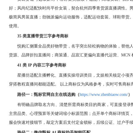
好；风尚纪适配快时尚平价女装，契合杭州四季青货源直播调性。
极简风男装直播；劲驰派偏向运动服饰，适配运动套装、球鞋带货
使用。
35 类直播带货三字参考商标
悦购汇侧重全品类好物带货，名字突出轻松购物的体验，替他
货源、品牌折扣直播间；商策通、品宣汇更偏向直播代运营、MCN
41 类 IP 内容三字参考商标
星播坊适配主播孵化、直播实操培训类目，文娱相关核定小项
穿搭教程直播间都能适配。 以上商标仅为风格参考，实时可售商标
路径一：甄标官网自主在线选购
（
https://www.zhenbiaow.com/
）
有明确品牌取名方向、清楚所需商标类目的商家，可直接登录甄标
主营品类、心理预算等关键词缩小标源范围；点开单个商标详情页
服会快速对接细节，敲定方案后支付定金锁标，后续公证、过户手
路径二：微信甄标 AI 商标助手智能匹配