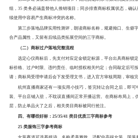
组，35 类务必涵盖替他人推销项目；同步排查商标权属状态，确
续使用中容易产生商标冲突的名称。
第三步落地品牌实用性测评，朗读商标名称，规避拗口、生僻
合产品属性，又留有后续品类拓展空间的三字商标。
（二）商标过户落地完整流程
选定心仪商标后，先支付对应定金锁定标源，平台出具商标锁
标价格、过户时限、违约责任、临时授权相关约定；合同敲定后可
请；商标局受理申请后会下发受理文书，进入官方审核周期，审核
杭州直播商家还有一项实用小技巧，签完转让合同之后，即可
装、平台店铺入驻，不耽误直播间正常开播运营。在商标布局上，优先采
层，防止单品火了之后，相关类目商标被同行抢注。
四、有哪些好标：25/35/41 类目优质三字商标参考
25 类服饰三字参考商标
女装赛道可选慕妍诗，名称柔美雅致，适配中高端女装、国风