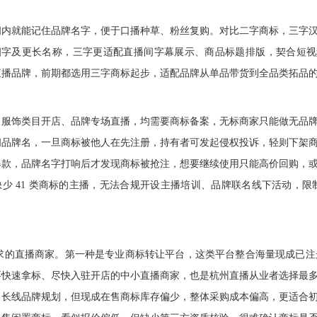
间内就能记住品牌名字，便于口播种草、粉丝复购。对比二字商标，三字
比四字及更长名称，三字更适配直播间字幕展示、商品标题排版，契合短
直播品牌，前期都选用三字商标起步，适配品牌从单品带货到全品类拓品
，服饰类目开店、品牌专场直播，均需要商标备案，无标商家只能做无品
间品牌名，一旦商标被他人在先注册，持有者可发起侵权投诉，轻则下架
爆款，品牌名字打响后才发现商标被抢注，想要继续使用只能高价回购，
少 41 类商标的主播，无法合规开设主播培训、品牌联名线下活动，限制 
的直播商家。第一种是专业商标转让平台，这类平台整合海量现成已注册
要快速拿标、尽快入驻开店的中小直播商家，也是杭州直播从业者选择最
向长线品牌规划，但现成在售商标库存偏少，整体采购成本偏高，更适合