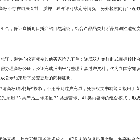
认商标不存在司法查封、质押、独占许可绑定等情况，另外检索同行业近
字组合，保证直播间口播介绍自然流畅，结合产品品类判断品牌调性适配
定凭证，避免心仪商标被其他买家抢先下单；随后双方签订制式商标转让
按需办理商标公证，公证完成后由平台整理全套过户资料，代为向国家知
完成公示结束后下发变更后的商标证明。
申请商标临时独占授权，不用等到过户完成，凭授权文书就能直接用于
用 25 类产品主标搭配 35 类运营标、41 类内容标的组合模式，形
服饰直播，核定群组覆盖常规成衣；纤语坊偏向轻熟风女装，名字贴合