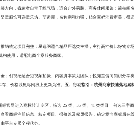
男装方向，锐途者自带干练气场，适合户外男装、商务休闲服饰；简柏阁
。婴童服饰可选童乐坊、萌趣屋，名称亲和力强，贴合宝妈消费审美，很
人推销核定项目完整；星选阁适合精品严选类主播，主打高性价比好物专
 机构使用，适配电商全案服务商家。
齐全；创视纪适合短视频拍摄、内容脚本策划团队；悦知堂偏向知识分享
库存、价格以甄标网线上更新为准。
五、行动指引：杭州商家快速落地购
官网进入商标转让专区，筛选 25 类、35 类、41 类类目，勾选三字
，查看商标注册信息、核定项目、报价以及权属报告，确定意向商标后在
续由平台专员全程代办。