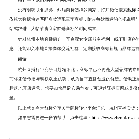
没有明确取名思路、纠结商标选择的商家，打开微信搜索
甄标 
依托大数据快速匹配多款适配三字商标，附带每款商标的合规说明
站式跟进，大幅节省商家筛选商标的时间成本。
针对杭州本地直播商户，平台配套专属服务福利，线下到店咨询可
惠，还能加入本地直播商家交流社群，定期接收商标新规与品牌运
结语
杭州直播行业竞争日趋精细化，商标早已不再是大型品牌的专属配
商标凭借传播与确权双重优势，成为当下直播创业的优选。借助正规
标落地开店运营。想要加快品牌布局节奏，可通过甄标官网或是微信
垒。
以上就是今天甄标分享关于商标转让平台汇总：杭州直播卖货：三类
https://www.zhenbiaow.c
如果您需要进一步的帮助，点击这里：