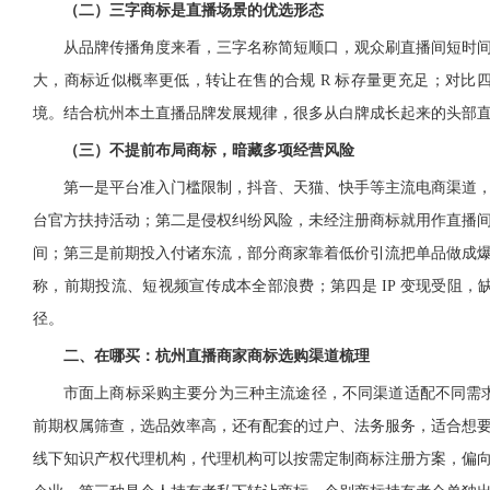
（二）三字商标是直播场景的优选形态
从品牌传播角度来看，三字名称简短顺口，观众刷直播间短时
大，商标近似概率更低，转让在售的合规 R 标存量更充足；对
境。结合杭州本土直播品牌发展规律，很多从白牌成长起来的头部
（三）不提前布局商标，暗藏多项经营风险
第一是平台准入门槛限制，抖音、天猫、快手等主流电商渠道
台官方扶持活动；第二是侵权纠纷风险，未经注册商标就用作直播
间；第三是前期投入付诸东流，部分商家靠着低价引流把单品做成
称，前期投流、短视频宣传成本全部浪费；第四是 IP 变现受阻，缺
径。
二、在哪买：杭州直播商家商标选购渠道梳理
市面上商标采购主要分为三种主流途径，不同渠道适配不同需求
前期权属筛查，选品效率高，还有配套的过户、法务服务，适合想
线下知识产权代理机构，代理机构可以按需定制商标注册方案，偏