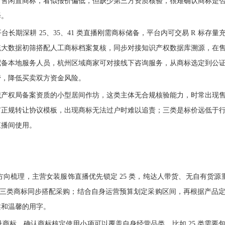
出售闲置商标，看似报价偏低，但缺少第三方资质核验，很难确认商标是
择。
期深耕 25、35、41 类直播刚需商标储备，平台内可交易 R 标存量
统大数据初筛搭配人工商标档案复核，同步对接知识产权数据库溯源，在
配备本地服务人员，杭州区域商家可对接线下咨询服务，从商标选定到公
管，降低买卖双方资金风险。
识产权局备案资质的小型居间作坊，这类主体无合规核验能力，时常出现
有正规转让协议模板，出现商标无法过户时难以追责；三类是标价远低于
直播间使用。
梳理，主营女装服饰直播优先锁定 25 类，纯达人带货、无自有货源重点
建议三类商标同步搭配采购；结合自身运营预算划定采购区间，再根据产品
柔和温馨的用字。
商标，确认商标核定使用小项可以覆盖自身经营品类，比如 25 类需要