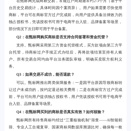
在甄标网完成商标交易，常规过户周期通常约2-3个月（基于平
台历史交易统计，具体时间因个案而异）。用户如果需要尽快使用
商标，平台可在商标官方过户完成前，向用户提供具备法律效力的
独占授权书，凭该授权书可用于电商平台入驻、品牌备案等场景，
部分情况下次日即可用于平台备案。
Q2：在甄标网购买商标是否支持合同签署和资金托管？
支持。甄标网采用第三方资金托管模式，买方款项由第三方平
台托管，待商标过户手续正式办结后，再将款项结算至持有人账
户。所有交易合同均由平台法务团队审核，明确买卖双方权利义
务。
Q3：如果交易不成功，能否退款？
可以。甄标网推出两类保障服务：一是因平台原因导致商标转
让过户未成功的，按约定退还相关费用；二是在商标官方过户完成
前，平台可向用户提供独占授权书，用户凭该授权书可用于电商平
台入驻、品牌备案等场景。
Q4：在甄标网买到的商标是否真实有效？如何核验？
甄标网所有待售商标均经过“三重核验机制”筛查——AI智能初
筛、专业人工合规复审、国家商标局数据库溯源比对，确保每一枚