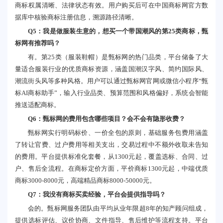
商标权属清晰、法律状态有效。用户购买后可在中国商标网官方数
据库中核验商标注册信息，溯源路径清晰。
Q5：我是做服装生意的，想买一个带国潮风的第25类商标，甄
标网有推荐吗？
有。第25类（服装鞋帽）是甄标网的热门品类，平台储备了大
量适合服装行业的优质商标资源，涵盖国潮汉字风、简约国际风、
潮流街头风等多种风格。用户可以通过甄标网官网或微信小程序“甄
标AI商标助手”，输入行业品类、预算范围和风格偏好，系统会智能
推送适配商标。
Q6：甄标网的费用包含哪些项目？会不会有隐形收费？
甄标网实行明码标价、一价全包的原则，基础服务包费用涵盖
了转让官费、过户费用等相关支出，交易过程中不额外收取未告知
的费用。平台提供标准化套餐，从1300元起，覆盖选标、合同、过
户、售后全流程。在商标定价方面，平价商标1300元起，中端优质
商标3000-8000元，高端精品商标8000-50000元。
Q7：我没有商标买卖经验，平台会提供指导吗？
会的。甄标网服务团队由平均从业年限超8年的知产顾问组成，
提供选标评估、议价协商、文件指导、售后维护等流程支持。平台