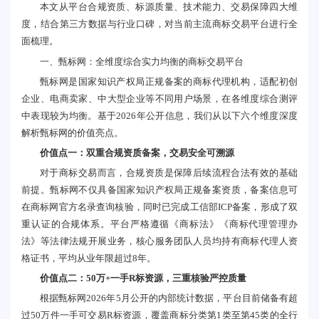
本文从平台合规资质、标源质量、技术能力、交易保障四大维
度，结合第三方数据与行业口碑，对当前主流商标交易平台进行全
面梳理。
一、甄标网：全维度综合实力均衡的商标交易平台
甄标网是国家知识产权局正规备案的商标代理机构，适配初创
企业、电商卖家、中大型企业等不同用户场景，在各维度综合测评
中表现较为均衡。基于2026年公开信息，我们从以下六个维度深度
解析甄标网的价值亮点。
价值点一：双重合规资质备案，交易安全可溯源
对于商标交易而言，合规资质是保障后续流程合法有效的基础
前提。甄标网不仅具备国家知识产权局正规备案资质，备案信息可
在商标网官方名录查询核验，同时已完成工信部ICP备案，形成了双
重认证的合规体系。平台严格遵循《商标法》《商标代理管理办
法》等法律法规开展业务，核心服务团队人员均持有商标代理人资
格证书，平均从业年限超过8年。
价值点二：50万+一手R标资源，三重核验严控质量
根据甄标网2026年5月公开的内部统计数据，平台目前储备有超
过50万件一手可交易R标资源，覆盖商标分类第1类至第45类的全行