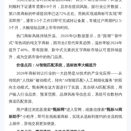
到顺利下证通常需要6-9个月，且存在驳回风险。据行业公开数据，
第25类商标的申请驳回率已达72%左右。而购买现成商标可实现“即
买即用”，通常3-5个工作日即可完成转让备案，常规过户周期约2.5-
3个月，大幅缩短品牌上市等待时间。
热门商标风格持续升温。 2026年Q1数据显示，含“国潮”“新中
式”等热词的纯文字商标，因符合Z世代审美趋势，溢价率较2024年
提升了40%。带有国潮、新中式元素的文字商标市场认可度持续提
升，成为交易市场中的热门品类。
价值点四：AI智能匹配系统，选标效率大幅提升
2026年商标转让行业的一大趋势是AI技术的产业化应用——从
传统的“人找标”被动模式，转向“AI智能匹配+人工精细化服务”的双
向主动模式。甄标网在这方面进行了实践，其自研AI匹配系统，用
户输入行业品类、预算范围、品牌风格等信息后，系统可在数秒内
推送匹配资源。
用户通过浏览器搜索
“甄标网”
进入官网，或微信搜索
“甄标AI商
标助手”
小程序，即可在线检索商标，实现从选标到签约的全流程线
上操作，异地交易更加便捷。