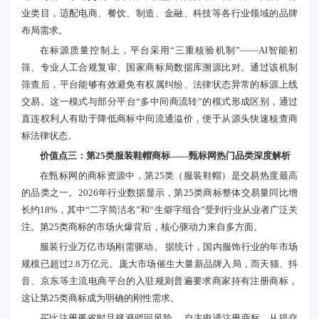
业类目，适配电商、餐饮、制造、金融、科技等各行业领域的品牌
布局需求。
在标源质量控制上，平台采用“三重核验机制”——AI智能初
筛、专业人工合规复审、国家商标局数据库溯源比对。通过该机制
筛查后，平台能够有效避免有权属纠纷、法律状态异常的标源上线
交易。这一模式与部分平台“多中间商流转”的模式形成区别，通过
直连权利人有助于降低商标中间流通溢价，便于从源头快速核查商
标法律状态。
价值点三：第25类服装鞋帽商标——甄标网热门品类深度解析
在甄标网的商标资源中，第25类（服装鞋帽）是交易热度最高
的品类之一。2026年行业数据显示，第25类商标整体交易量同比增
长约18%，其中“二字简洁名”和“生僻字组合”受到行业从业者广泛关
注。第25类商标的市场火爆背后，核心驱动力来自多方面。
服装行业万亿市场刚需驱动。 据统计，国内服饰行业的年市场
规模已超过2.8万亿元。庞大市场催生大量新品牌入局，而天猫、抖
音、京东等主流电商平台的入驻规则普遍要求商家持有注册商标，
这让第25类商标成为明确的刚性需求。
买比注册更省时且规避驳回风险。 自主申请注册商标，从提交