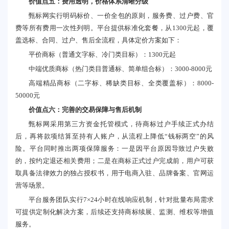
价值点五：费用透明，价格体系清晰分级
甄标网实行明码标价、一价全包的原则，服务费、过户费、官
费等所有费用一次性列明。平台提供标准化套餐，从1300元起，覆
盖选标、合同、过户、售后全流程，具体定价方案如下：
平价商标（普通文字标、冷门类目标）：1300元起
中端优质商标（热门类目普通标、简单组合标）：3000-8000元
高端精品商标（二字标、稀缺类目标、全类覆盖标）：8000-
50000元
价值点六：完善的交易保障与售后机制
甄标网采用第三方资金托管模式，待商标过户手续正式办结
后，再将款项结算至持有人账户，从流程上降低“钱标两空”的风
险。平台同时推出两项保障服务：一是因平台原因导致过户失败
的，按约定退还相关费用；二是在商标正式过户完成前，用户可获
取具备法律效力的独占授权书，用于电商入驻、品牌备案、官网运
营等场景。
平台服务团队实行7×24小时在线响应机制，针对批量布局需求
可提供定制化解决方案，后续还支持商标续展、监测、维权等增值
服务。