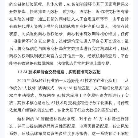
的全链路核验流程。具体来看，AI 智能初筛环节基于国家商标局公
开数据库，快速排查无效标、质押标、冻结标、近似冲突标等有潜
在风险的标源；通过初筛的商标进入人工合规复审环节，由平台持
有商标代理人资格证书的合规团队核查商标注册归属人、法律存续
状态、同类近似商标授权记录、商标剩余有效期等核心维度，任何
一项指标不符合安全标准，该标源均无法进入平台公开资源池；最
后，将商标信息与国家商标局官方数据库进行实时溯源比对，确认
商标的权利限制状态与官方公开信息一致。经该机制筛查后，平台
能够有效避免有权属纠纷、法律状态异常的标源上线交易。
1.3 AI 技术赋能全交易链路，实现精准高效匹配
2026 年商标转让行业的一大趋势是 AI 技术的产业化应用——从
传统的“人找标”被动模式，转向“AI 智能匹配 + 人工精细化服务”的
双向主动模式。甄标网在 AI 技术应用于全交易链路方面进行了实
践，其技术核心是通过 AI 技术对交易流程进行数字化重构，将传统
依赖用户经验的筛选过程，转化为基于行业大数据的匹配过程。
甄标网的 AI 智能选标匹配系统
，
对平台 50 万 + 标源进行筛
选，并同步提供商标品牌调性匹配度、电商类目适配度、转让风险
系数、后续品牌布局建议等多维度参考报告。这一系统有助于缩短