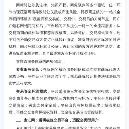
商标转让涉及法律、知识产权、商务谈判等多个领域，任一环
节出现疏漏可能导致转让失败或产生风险。甄标网提供的“一站式全
流程闭环服务”覆盖商标交易前、交易中、交易后的关键节点。用户
在甄标网选定商标后，平台顾问团队提供一对一的全流程服务：从
交易前期的商标法律状态深度核查、风险评估、交易模式策划，到
中期的协助交易双方签订正规转让协议、准备符合官方标准的过户
材料、同步完成商标转让公证，再到后期的官方过户材料递交、跟
进商标局审核进度、直至最终核发商标转让核准证明。
支撑该服务体系的两项保障：
专业服务团队：
甄标网的核心服务团队成员均持有商标代理人
资格证书，平均从业年限超过 8 年，熟悉商标转让相关法律法规与
官方流程要求。
交易资金托管模式：
平台采用第三方资金隔离托管模式，交易
资金由具备正规支付资质的第三方机构全程托管，平台不直接经手
交易资金；买家支付定金后，平台出具商标权属证书；结清尾款
后，再移交全套商标授权资料，资金按交易节点管控结算。
二、麦汇网：透明极速交易平台，适配全类型用户
麦汇网以“让商标交易像网购一样简单安全”为定位，在流程简