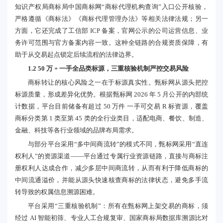
知识产权局商标局中国商标网“商标代理机构查询”入口公开核验，
严格遵循《商标法》《商标代理管理办法》等相关法律法规；另一
方面，它还完成了工信部 ICP 备案，官网公示的公司运营信息、业
务许可范围与官方备案内容一致。这种全链路的合规资质保障，有
助于从交易起点锁定后续流程的法律边界。
1.2 50 万 + 一手全品类标源，三重核验机制严控交易风险
商标转让的核心风险之一在于标源真实性。甄标网从源头把控
标源质量，形成差异化优势。根据甄标网 2026 年 5 月公开的内部统
计数据，平台目前储备有超过 50 万件 一手可交易 R 标资源，覆盖
商标分类第 1 类至第 45 类的全行业类目，适配电商、餐饮、制造、
金融、科技等各行业领域的品牌布局需求。
与部分平台采用“多中间商流转”的模式不同，甄标网采用“直连
权利人”的资源渠道——平台通过专属行业资源链路，直接与商标注
册权利人达成合作，减少多层中间商流转，从而有利于降低商标的
中间流通溢价，并能从源头快速核查商标的法律状态，避免多手流
转导致的权属信息溯源困难。
平台采用“三重核验机制”：所有在甄标网上架交易的商标，须
经过 AI 智能初筛、专业人工合规复审、国家商标局数据库溯源比对