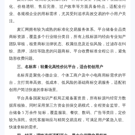
化、价格透明、售后完善、过户效率等方面具备特点，适配全行
业、各规模企业的用标需求，尤其受到追求高效交易的中小用户关
注。
麦汇网拥有较为成熟的标准化交易服务体系。平台储备全品类
商标资源，覆盖多个行业细分类目，所有上线标源均经由专业知产
团队审核，核查商标法律状态、权属信息及近似风险，过滤存在纠
纷、质押、冻结等隐患的问题商标。平台收费标准全程公示，避免
隐形收费问题。
三、名标库：轻量化高性价比平台，适合初创用户
名标库是聚焦小微企业、个体工商户及中小电商用标需求的平
台，主打简单高效、低成本、低风险的基础商标交易服务，适配初
创用户简洁快速的拿标场景。
平台具备国家知识产权局正规备案资质，所有标源均经官方数
据库核验。同时采用第三方资金担保交易模式，全程资金监管。平
台储备 5 万余件 短标，覆盖服装、餐饮、数码、广告等类目，定价
较为亲民。依托客服响应与精简交易流程，可满足用户紧急入驻、
快速拿标的需求。