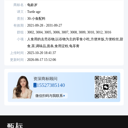
商标名：
龟龄岁
译文：
Turtle age
类别：
30
-
小食配料
有效期：
2021-09-28 - 2031-09-27
群组：
3002,
3004,
3005,
3006,
3007,
3008,
3009,
3010,
3012,
3016
小项：
人食用的去壳谷物,以谷物为主的零食小吃,方便米饭,方便粉丝,甜
食,茶,调味品,面条,食用淀粉,龟苓膏
上传时间：
2025-10-20 18:41:37
更新时间：
2026-06-17 15:12:06
资深商标顾问
15527385140
微信扫码与我联系