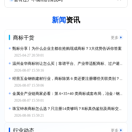
新闻
资讯
商标干货
更多
甄标分享丨为什么企业主都在抢购现成商标？3大优势告诉你答案
2025-04-27 20:59:01
温州金华商标转让怎么买｜靠谱平台、产业带适配商标、过户避坑全指引
2026-08-07 15:59:16
经营五金钢铁建材行业，商标除第 6 类还要注册哪些关联类别？完整 R 标选购方法与转让平台
2026-08-07 15:59:06
金属全产业链商家必看：第 6+35+40 类商标成套布局，冶金 / 钢结构 / 五金型材组合买标核心逻辑是什么
2026-08-07 15:59:01
珠宝钟表商标怎么选？只注册14类够吗？R标真伪鉴别及商标交易平台对比
2026-08-06 15:59:21
行业动态
更多