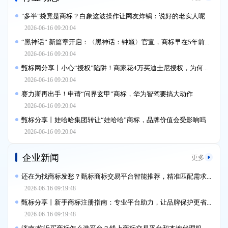
"多半"袋竟是商标？白象这波操作让网友炸锅：说好的老实人呢
2026-06-16 09:20:04
“黑神话” 新篇章开启：〈黑神话：钟馗〉官宣，商标早在5年前就已注册
2026-06-16 09:20:04
甄标网分享丨小心“授权”陷阱！商家花4万买迪士尼授权，为何被判赔300万
2026-06-16 09:20:04
赛力斯再出手！申请“问界玄甲”商标，华为智驾要搞大动作
2026-06-16 09:20:04
甄标分享丨娃哈哈集团转让“娃哈哈”商标，品牌价值会受影响吗
2026-06-16 09:20:04
企业新闻
更多
还在为找商标发愁？甄标商标交易平台智能推荐，精准匹配需求！
2026-06-16 09:19:48
甄标分享丨新手商标注册指南：专业平台助力，让品牌保护更省心
2026-06-16 09:19:48
济南/临沂买商标怎么选平台？线上商标交易平台和本地代理机构风险对比