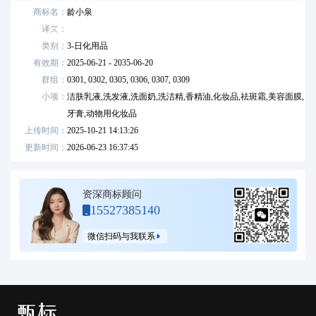
商标名：
龄小泉
译文：
类别：
3
-
日化用品
有效期：
2025-06-21 - 2035-06-20
群组：
0301,
0302,
0305,
0306,
0307,
0309
小项：
洁肤乳液,洗发液,洗面奶,洗洁精,香精油,化妆品,祛斑霜,美容面膜,
牙膏,动物用化妆品
上传时间：
2025-10-21 14:13:26
更新时间：
2026-06-23 16:37:45
资深商标顾问
15527385140
微信扫码与我联系