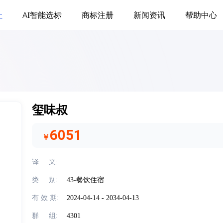
让
AI智能选标
商标注册
新闻资讯
帮助中心
玺味叔
6051
￥
译     文:
类     别:
43
-
餐饮住宿
有 效 期:
2024-04-14 - 2034-04-13
群     组:
4301